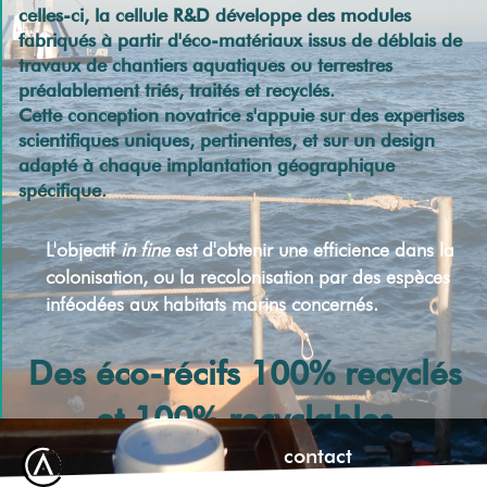
celles-ci, la cellule R&D développe des modules
fabriqués à partir d'éco-matériaux issus de déblais de
travaux de chantiers aquatiques ou terrestres
préalablement triés, traités et recyclés.
Cette conception novatrice s'appuie sur des expertises
scientifiques uniques, pertinentes, et sur un design
adapté à chaque implantation géographique
spécifique.
L'objectif
in fine
est d'obtenir une efficience dans la
colonisation, ou la recolonisation par des espèces
inféodées aux habitats marins concernés.
Des éco-récifs 100% recyclés
et 100% recyclables
contact