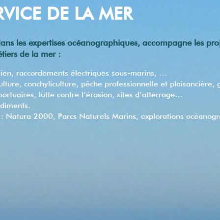
VICE DE LA MER
 dans les expertises océanographiques, accompagne les proje
tiers de la mer :
lien, raccordements électriques sous-marins, …
lture, conchyliculture, pêche professionnelle et plaisancière,
rtuaires, lutte contre l’érosion, sites d’atterrage…
édiments.
ns : Natura 2000, Parcs Naturels Marins, explorations océano