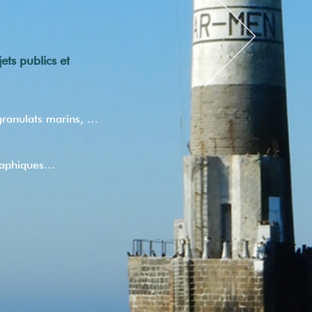
ts publics et
 granulats marins, …
graphiques…